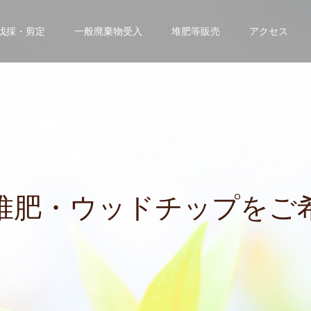
伐採・剪定
一般廃棄物受入
堆肥等販売
アクセス
・
ウ
ッ
ド
チ
ッ
プ
を
ご
希
望