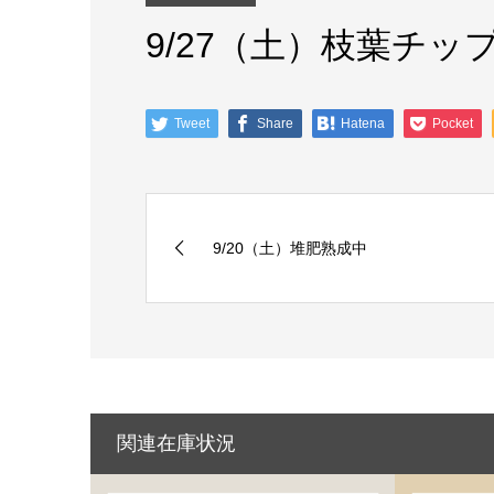
9/27（土）枝葉チ
Tweet
Share
Hatena
Pocket
9/20（土）堆肥熟成中
関連在庫状況