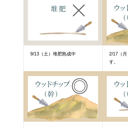
9/13（土）堆肥熟成中
2/17
す。