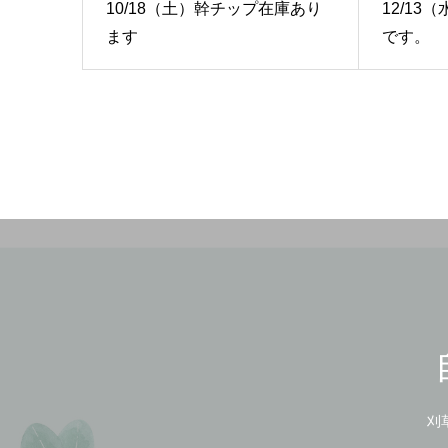
10/18（土）幹チップ在庫あり
12/1
ます
です。
刈