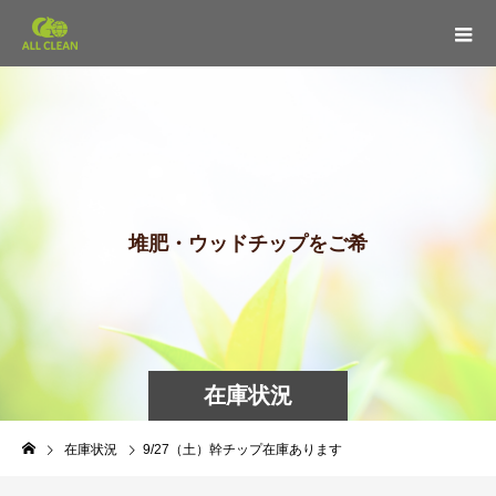
堆
肥
・
ウ
ッ
ド
チ
ッ
プ
を
ご
希
望
の
在庫状況
在庫状況
9/27（土）幹チップ在庫あります