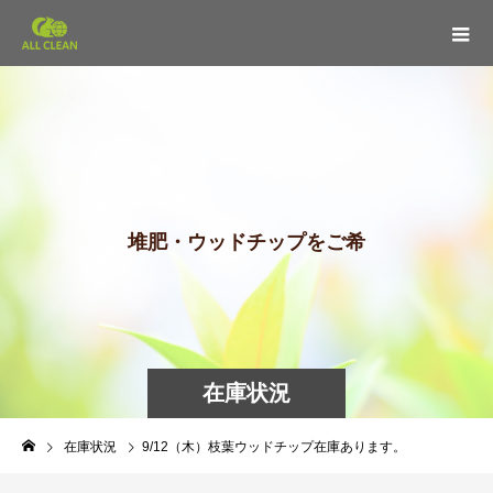
堆
肥
・
ウ
ッ
ド
チ
ッ
プ
を
ご
希
望
の
在庫状況
在庫状況
9/12（木）枝葉ウッドチップ在庫あります。