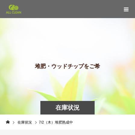
堆
肥
・
ウ
ッ
ド
チ
ッ
プ
を
ご
希
望
の
在庫状況
在庫状況
7/2（木）堆肥熟成中