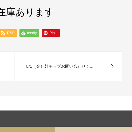
プ在庫あります
RSS
feedly
Pin it
5/1（金）幹チップお問い合わせく...