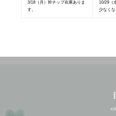
3/18（月）幹チップ在庫ありま
10/2
す。
少なくなっ
刈