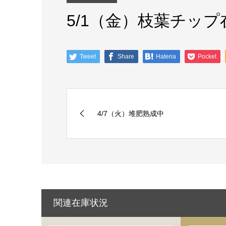
5/1（金）枝葉チッ
Tweet
Share
Hatena
Pocket
4/7（火）堆肥熟成中
関連在庫状況