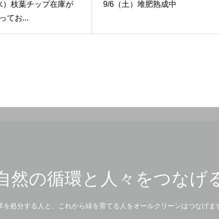
9（水）枝葉チップ在庫が
9/6（土）堆肥熟成中
てお...
自然の循環と人々をつなげ
草を処分する人と、これから緑を育てる人をオールクリーンはつなげま