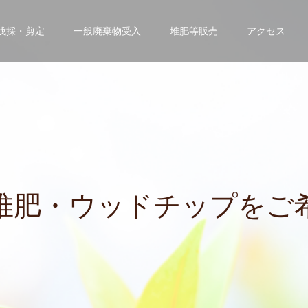
伐採・剪定
一般廃棄物受入
堆肥等販売
アクセス
・
ウ
ッ
ド
チ
ッ
プ
を
ご
希
望