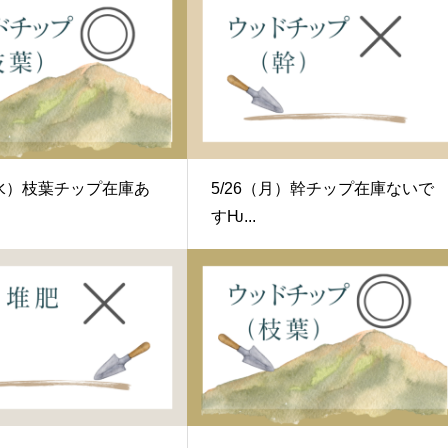
9（水）枝葉チップ在庫あ
5/26（月）幹チップ在庫ないで
すǶ...