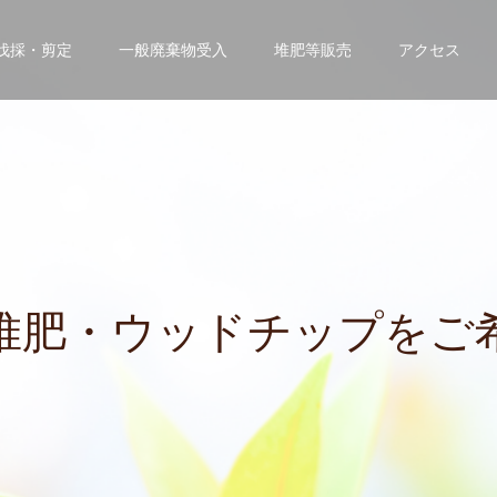
伐採・剪定
一般廃棄物受入
堆肥等販売
アクセス
・
ウ
ッ
ド
チ
ッ
プ
を
ご
希
望