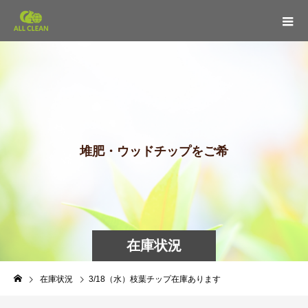
堆
肥
・
ウ
ッ
ド
チ
ッ
プ
を
ご
希
望
の
在庫状況
在庫状況
3/18（水）枝葉チップ在庫あります