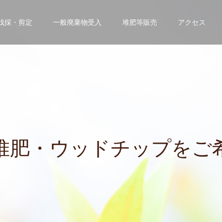
伐採・剪定
一般廃棄物受入
堆肥等販売
アクセス
・
ウ
ッ
ド
チ
ッ
プ
を
ご
希
望