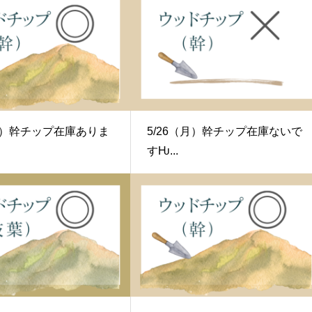
（水）幹チップ在庫ありま
5/26（月）幹チップ在庫ないで
すǶ...