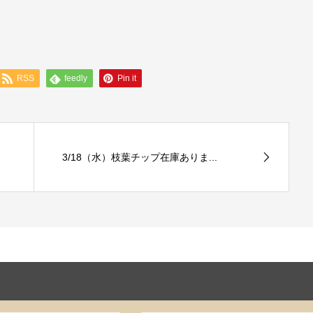
中
RSS
feedly
Pin it
3/18（水）枝葉チップ在庫ありま...