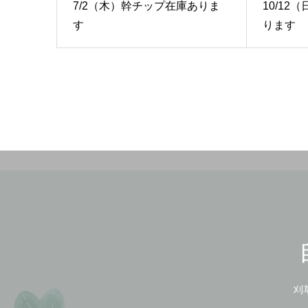
7/2（木）幹チップ在庫ありま
10/1
す
ります
刈