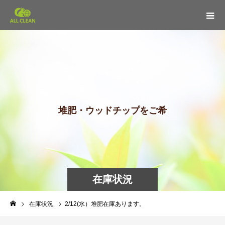
堆
肥
・
ウ
ッ
ド
チ
ッ
プ
を
ご
希
望
の
在庫状況
在庫状況
2/12(水）堆肥在庫あります。