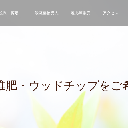
伐採・剪定
一般廃棄物受入
堆肥等販売
アクセス
・
ウ
ッ
ド
チ
ッ
プ
を
ご
希
望