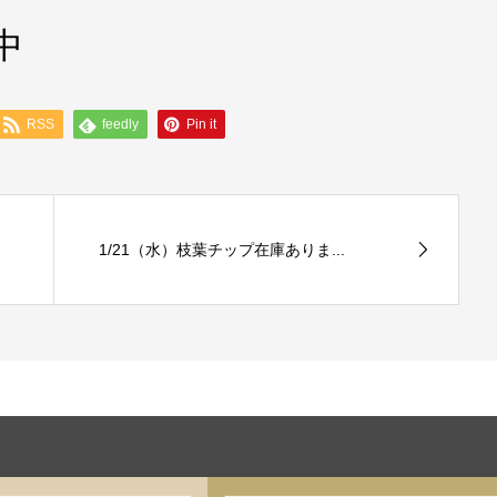
中
RSS
feedly
Pin it
1/21（水）枝葉チップ在庫ありま...