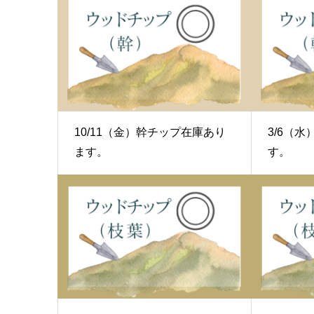
10/11（金）幹チップ在庫あり
3/6（
ます。
す。