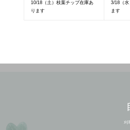
10/18（土）枝葉チップ在庫あ
3/18
ります
ます
刈