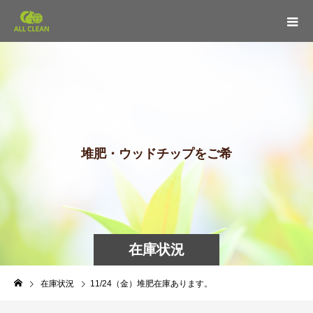
堆
肥
・
ウ
ッ
ド
チ
ッ
プ
を
ご
希
望
の
在庫状況
在庫状況
11/24（金）堆肥在庫あります。