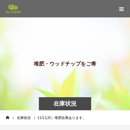
堆
肥
・
ウ
ッ
ド
チ
ッ
プ
を
ご
希
望
の
在庫状況
在庫状況
11/11(月）堆肥在庫あります。