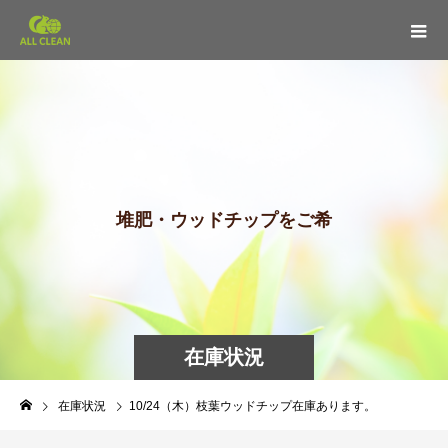
堆
肥
・
ウ
ッ
ド
チ
ッ
プ
を
ご
希
望
の
在庫状況
在庫状況
10/24（木）枝葉ウッドチップ在庫あります。