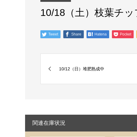
10/18（土）枝葉チ
Tweet
Share
Hatena
Pocket
10/12（日）堆肥熟成中
関連在庫状況