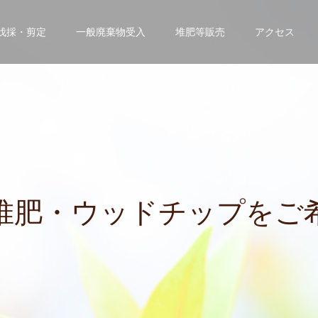
伐採・剪定
一般廃棄物受入
堆肥等販売
アクセス
・
ウ
ッ
ド
チ
ッ
プ
を
ご
希
望