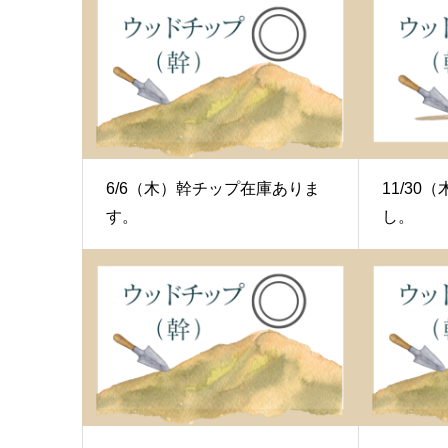
6/6（木）幹チップ在庫ありま
11/3
す。
し。