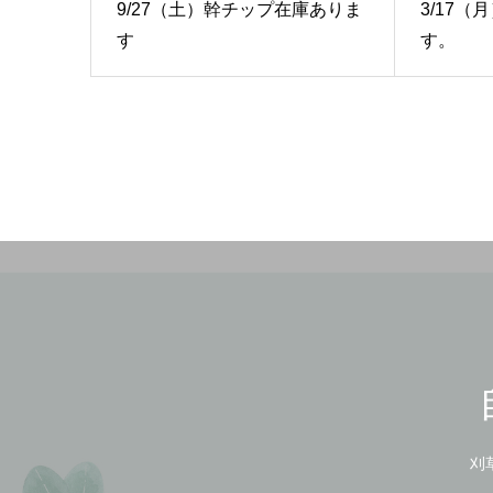
9/27（土）幹チップ在庫ありま
3/17
す
す。
刈