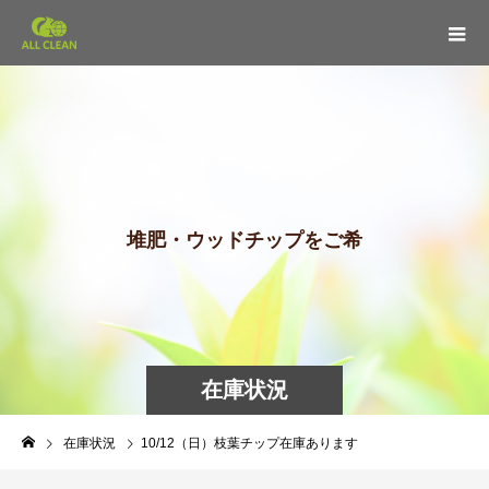
堆
肥
・
ウ
ッ
ド
チ
ッ
プ
を
ご
希
望
の
在庫状況
在庫状況
10/12（日）枝葉チップ在庫あります