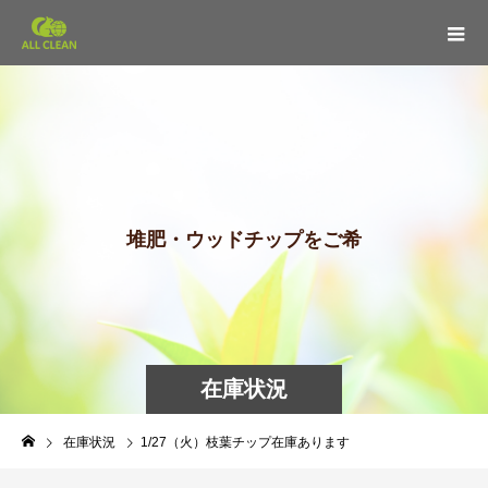
堆
肥
・
ウ
ッ
ド
チ
ッ
プ
を
ご
希
望
の
在庫状況
在庫状況
1/27（火）枝葉チップ在庫あります