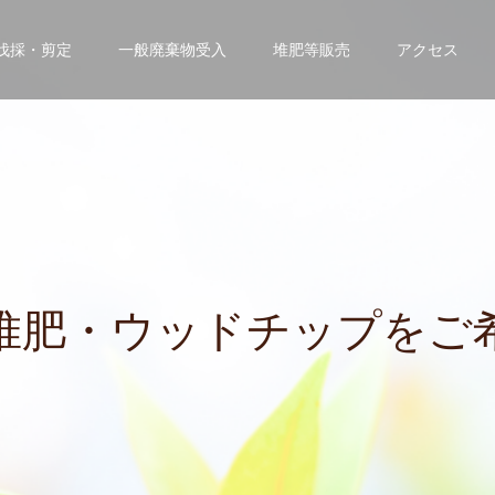
伐採・剪定
一般廃棄物受入
堆肥等販売
アクセス
・
ウ
ッ
ド
チ
ッ
プ
を
ご
希
望