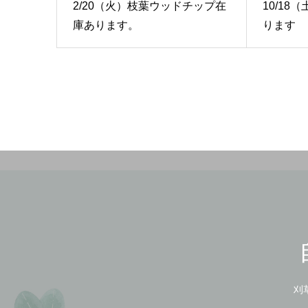
2/20（火）枝葉ウッドチップ在
10/1
庫あります。
ります
刈