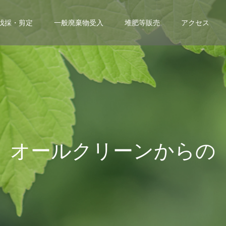
伐採・剪定
一般廃棄物受入
堆肥等販売
アクセス
オ
ー
ル
ク
リ
ー
ン
か
ら
の
お
知
ら
せ