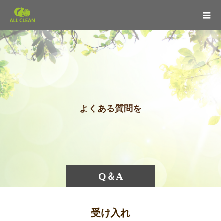
よ
く
あ
る
質
問
を
ま
と
Q＆A
受け入れ